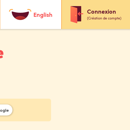
Connexion
English
(Création de compte)
e
oogle